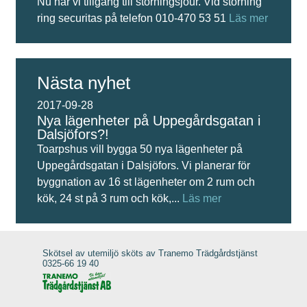
Nu har vi tillgång till störningsjour. Vid störning
ring securitas på telefon 010-470 53 51
Läs mer
Nästa nyhet
2017-09-28
Nya lägenheter på Uppegårdsgatan i
Dalsjöfors?!
Toarpshus vill bygga 50 nya lägenheter på
Uppegårdsgatan i Dalsjöfors. Vi planerar för
byggnation av 16 st lägenheter om 2 rum och
kök, 24 st på 3 rum och kök,...
Läs mer
Skötsel av utemiljö sköts av Tranemo Trädgårdstjänst
0325-66 19 40